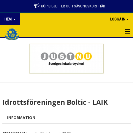
KÖP BILJETTER OCH SÄSONGSKORT HÄR
HEM
LOGGA IN
HEM
NYHETER
SPELSCHEMA
KONTAKTER
PARTNER
Idrottsföreningen Boltic - LAIK
GÅ PÅ MATCH
INFORMATION
BILJETTER