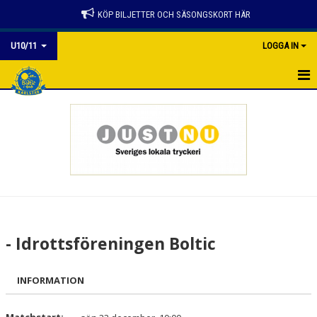
KÖP BILJETTER OCH SÄSONGSKORT HÄR
U10/11
LOGGA IN
HEM
NYHETER
KALENDER
MATCHER
TRUPPEN
- Idrottsföreningen Boltic
BILDGALLERI
INFORMATION
DOKUMENT
KONTAKT