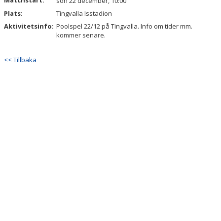
Matchstart:
sön 22 december, 10:00
Plats:
Tingvalla Isstadion
Aktivitetsinfo:
Poolspel 22/12 på Tingvalla. Info om tider mm.
kommer senare.
<< Tillbaka