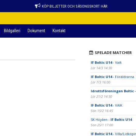
KÖP BILJETTER OCH SÄSONGSKORT HÄR
Bildgalleri
Dokument
Kontakt
SPELADE MATCHER
IF Boltic U14
- Vaik
Lör 14/3 14:30
IF Boltic U14
- Föräldrarna
Lör 7/3 16:00
Idrottsföreningen Boltic
-
Lör 21/2 14:30
IF Boltic U14
- VAIK
Sön 15/2 16:45
SK Höjden -
IF Boltic U14
Sön 25/1 17:00
IF Boltic U14
- Villa/Lidköpi