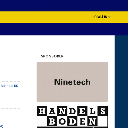
LOGGA IN
SPONSORER
 Mölndal BK
ng