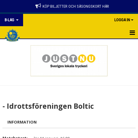
KÖP BILJETTER OCH SÄSONGSKORT HÄR
B-LAG
LOGGA IN
B-LAG
NYHETER
KALENDER
MATCHER
TRUPPEN
- Idrottsföreningen Boltic
BILDGALLERI
INFORMATION
DOKUMENT
KONTAKT