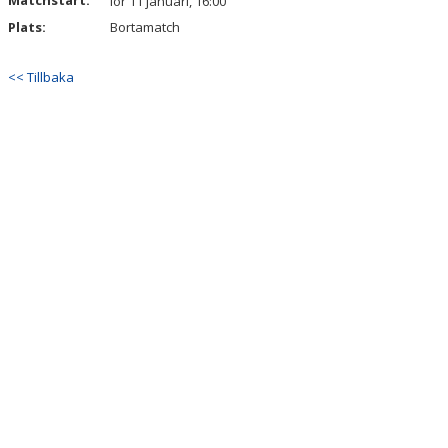
Matchstart:
lör 11 januari, 16:00
Plats:
Bortamatch
<< Tillbaka