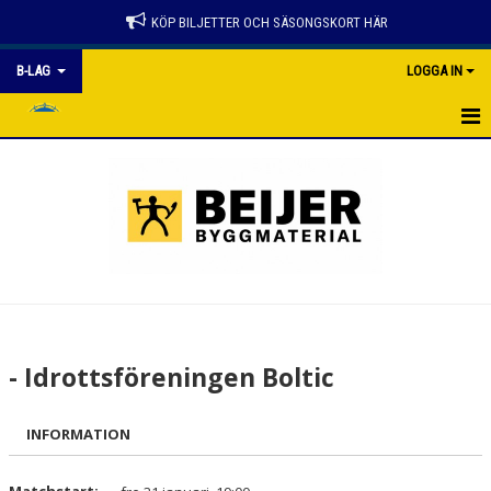
KÖP BILJETTER OCH SÄSONGSKORT HÄR
B-LAG
LOGGA IN
B-LAG
NYHETER
KALENDER
MATCHER
TRUPPEN
- Idrottsföreningen Boltic
BILDGALLERI
INFORMATION
DOKUMENT
KONTAKT