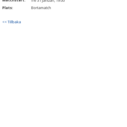
Matchstart:
fre 31 januari, 19:00
Plats:
Bortamatch
<< Tillbaka