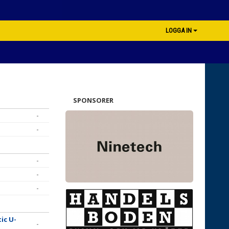
LOGGA IN
SPONSORER
-
-
-
-
-
ic U-
-