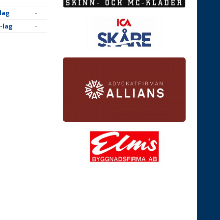
lag
-
-lag
-