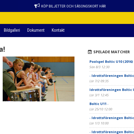
KÖP BILJETTER OCH SÄSONGSKORT HÄR
Bildgalleri
Dokument
Kontakt
a!
SPELADE MATCHER
Poolspel Boltic U10 (2016)
Sön 8/3 12:30
-
Idrottsföreningen Boltic
Lör 7/2 09:35
Idrottsföreningen Boltic 
Lör 3/1 12:45
Boltic U11
-
Lör 25/10 12:00
-
Idrottsföreningen Boltic
Lör 1/3 10:00
-
Idrottsföreningen Boltic