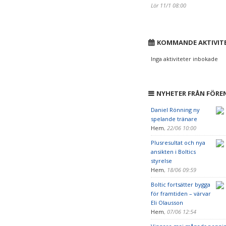
Lör 11/1 08:00
KOMMANDE AKTIVIT
Inga aktiviteter inbokade
NYHETER FRÅN FÖRE
Daniel Rönning ny
spelande tränare
Hem
,
22/06 10:00
Plusresultat och nya
ansikten i Boltics
styrelse
Hem
,
18/06 09:59
Boltic fortsätter bygga
för framtiden – värvar
Eli Olausson
Hem
,
07/06 12:54