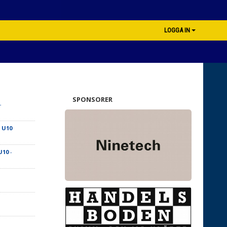
LOGGA IN
SPONSORER
-
 U10
U10
-