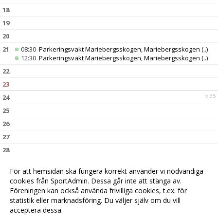
18
19
20
21
08:30
Parkeringsvakt Mariebergsskogen, Mariebergsskogen
(..)
12:30
Parkeringsvakt Mariebergsskogen, Mariebergsskogen
(..)
22
23
v.35
24
25
26
27
28
29
För att hemsidan ska fungera korrekt använder vi nödvändiga
30
cookies från SportAdmin. Dessa går inte att stänga av.
v.36
31
Föreningen kan också använda frivilliga cookies, t.ex. för
statistik eller marknadsföring. Du väljer själv om du vill
acceptera dessa.