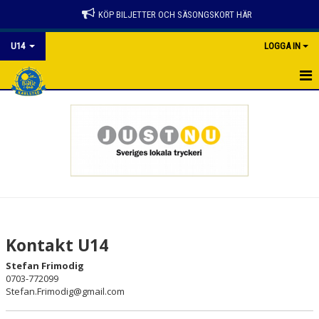
KÖP BILJETTER OCH SÄSONGSKORT HÄR
U14
LOGGA IN
HEM
NYHETER
KALENDER
MATCHER
TRUPPEN
Kontakt U14
BILDGALLERI
Stefan Frimodig
0703-772099
DOKUMENT
Stefan.Frimodig@gmail.com
KONTAKT