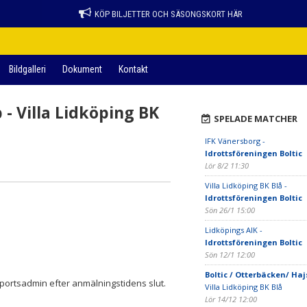
KÖP BILJETTER OCH SÄSONGSKORT HÄR
Bildgalleri
Dokument
Kontakt
 - Villa Lidköping BK
SPELADE MATCHER
IFK Vänersborg -
Idrottsföreningen Boltic
Lör 8/2 11:30
Villa Lidköping BK Blå -
Idrottsföreningen Boltic
Sön 26/1 15:00
Lidköpings AIK -
Idrottsföreningen Boltic
Sön 12/1 12:00
Boltic / Otterbäcken/ Haj
portsadmin efter anmälningstidens slut.
Villa Lidköping BK Blå
Lör 14/12 12:00