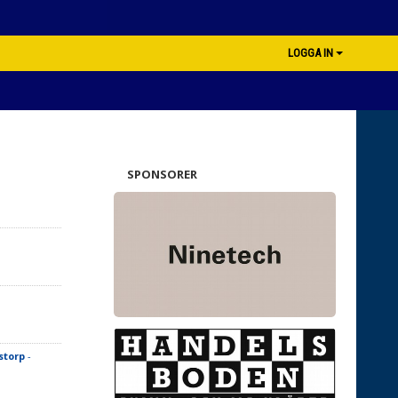
LOGGA IN
SPONSORER
storp
-