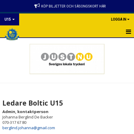
KÖP BILJETTER OCH SÄSONGSKORT HÄR
U15
LOGGA IN
HEM
NYHETER
KALENDER
MATCHER
TRUPPEN
Ledare Boltic U15
BILDGALLERI
Admin, kontaktperson
Johanna Berglind De Backer
DOKUMENT
070-317 67 80
berglind.johanna@gmail.com
KONTAKT