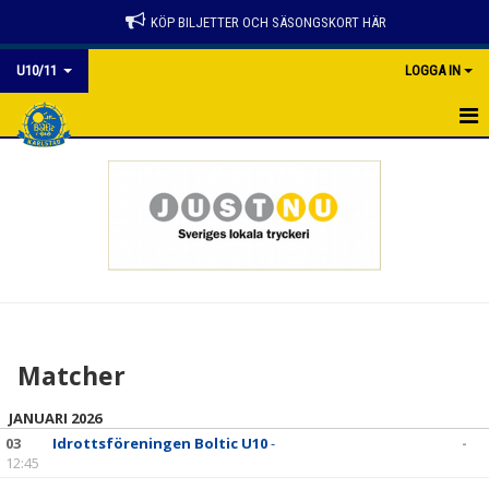
KÖP BILJETTER OCH SÄSONGSKORT HÄR
U10/11
LOGGA IN
HEM
NYHETER
KALENDER
MATCHER
TRUPPEN
Matcher
BILDGALLERI
JANUARI 2026
DOKUMENT
03
Idrottsföreningen Boltic U10
-
-
12:45
KONTAKT