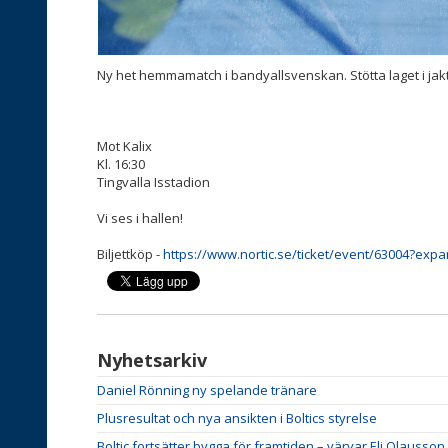
Ny het hemmamatch i bandyallsvenskan. Stötta laget i jakt
Mot Kalix
Kl. 16:30
Tingvalla Isstadion
Vi ses i hallen!
Biljettköp -
https://www.nortic.se/ticket/event/63004?ex
Nyhetsarkiv
Daniel Rönning ny spelande tränare
Plusresultat och nya ansikten i Boltics styrelse
Boltic fortsätter bygga för framtiden – värvar Eli Olausson