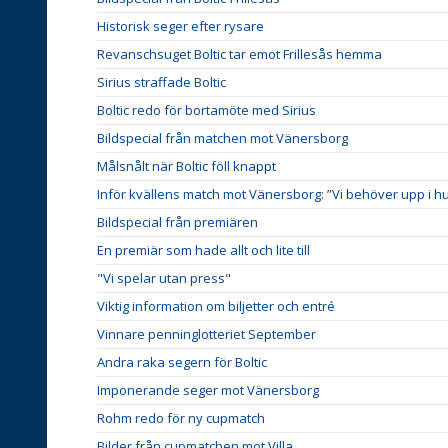
Historisk seger efter rysare
Revanschsuget Boltic tar emot Frillesås hemma
Sirius straffade Boltic
Boltic redo för bortamöte med Sirius
Bildspecial från matchen mot Vänersborg
Målsnålt när Boltic föll knappt
Inför kvällens match mot Vänersborg: ”Vi behöver upp i h
Bildspecial från premiären
En premiär som hade allt och lite till
"Vi spelar utan press"
Viktig information om biljetter och entré
Vinnare penninglotteriet September
Andra raka segern för Boltic
Imponerande seger mot Vänersborg
Rohm redo för ny cupmatch
Bilder från cupmatchen mot Villa