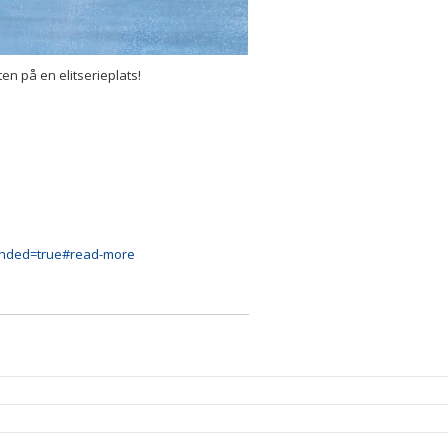
en på en elitserieplats!
panded=true#read-more