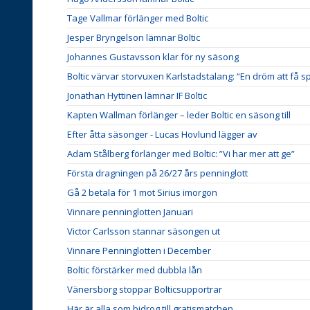
Tage Vallmar förlänger med Boltic
Jesper Bryngelson lämnar Boltic
Johannes Gustavsson klar för ny säsong
Boltic värvar storvuxen Karlstadstalang: “En dröm att få s
Jonathan Hyttinen lämnar IF Boltic
Kapten Wallman förlänger – leder Boltic en säsong till
Efter åtta säsonger - Lucas Hovlund lägger av
Adam Stålberg förlänger med Boltic: ”Vi har mer att ge”
Första dragningen på 26/27 års penninglott
Gå 2 betala för 1 mot Sirius imorgon
Vinnare penninglotten Januari
Victor Carlsson stannar säsongen ut
Vinnare Penninglotten i December
Boltic förstärker med dubbla lån
Vänersborg stoppar Bolticsupportrar
Här är alla som bidrog till gratismatchen