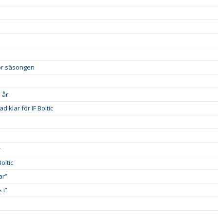
nför säsongen
 år
d klar för IF Boltic
r
oltic
ar”
 i”