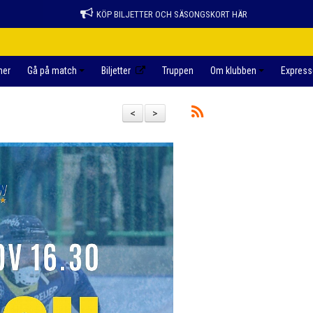
KÖP BILJETTER OCH SÄSONGSKORT HÄR
ner
Gå på match
Biljetter
Truppen
Om klubben
Express
<
>