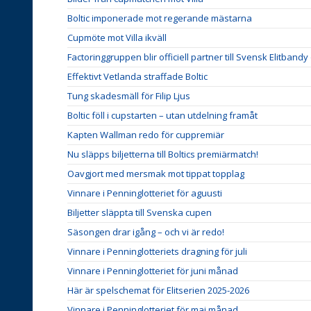
Boltic imponerade mot regerande mästarna
Cupmöte mot Villa ikväll
Factoringgruppen blir officiell partner till Svensk Elitbandy
Effektivt Vetlanda straffade Boltic
Tung skadesmäll för Filip Ljus
Boltic föll i cupstarten – utan utdelning framåt
Kapten Wallman redo för cuppremiär
Nu släpps biljetterna till Boltics premiärmatch!
Oavgjort med mersmak mot tippat topplag
Vinnare i Penninglotteriet för aguusti
Biljetter släppta till Svenska cupen
Säsongen drar igång – och vi är redo!
Vinnare i Penninglotteriets dragning för juli
Vinnare i Penninglotteriet för juni månad
Här är spelschemat för Elitserien 2025-2026
Vinnare i Penninglotteriet för maj månad