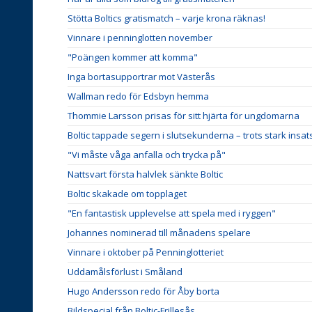
Stötta Boltics gratismatch – varje krona räknas!
Vinnare i penninglotten november
"Poängen kommer att komma"
Inga bortasupportrar mot Västerås
Wallman redo för Edsbyn hemma
Thommie Larsson prisas för sitt hjärta för ungdomarna
Boltic tappade segern i slutsekunderna – trots stark insat
"Vi måste våga anfalla och trycka på"
Nattsvart första halvlek sänkte Boltic
Boltic skakade om topplaget
"En fantastisk upplevelse att spela med i ryggen"
Johannes nominerad till månadens spelare
Vinnare i oktober på Penninglotteriet
Uddamålsförlust i Småland
Hugo Andersson redo för Åby borta
Bildspecial från Boltic-Frillesås