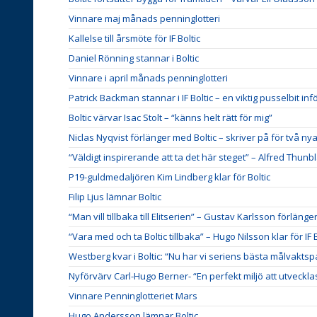
Vinnare maj månads penninglotteri
Kallelse till årsmöte för IF Boltic
Daniel Rönning stannar i Boltic
Vinnare i april månads penninglotteri
Patrick Backman stannar i IF Boltic – en viktig pusselbit i
Boltic värvar Isac Stolt – “känns helt rätt för mig”
Niclas Nyqvist förlänger med Boltic – skriver på för två nya
“Väldigt inspirerande att ta det här steget” – Alfred Thunbla
P19-guldmedaljören Kim Lindberg klar för Boltic
Filip Ljus lämnar Boltic
“Man vill tillbaka till Elitserien” – Gustav Karlsson förlänge
“Vara med och ta Boltic tillbaka” – Hugo Nilsson klar för IF B
Westberg kvar i Boltic: “Nu har vi seriens bästa målvaktsp
Nyförvärv Carl-Hugo Berner- “En perfekt miljö att utvecklas
Vinnare Penninglotteriet Mars
Hugo Andersson lämnar Boltic