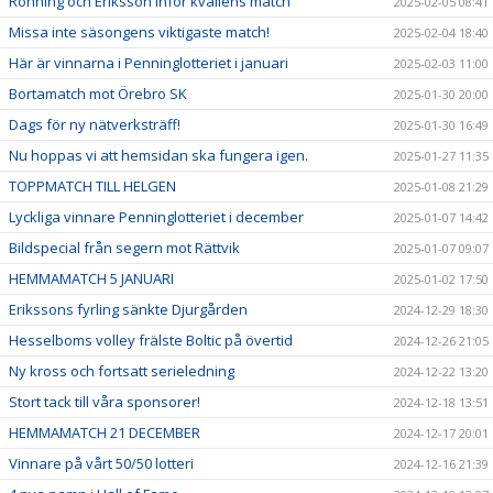
Rönning och Eriksson inför kvällens match
2025-02-05 08:41
Missa inte säsongens viktigaste match!
2025-02-04 18:40
Här är vinnarna i Penninglotteriet i januari
2025-02-03 11:00
Bortamatch mot Örebro SK
2025-01-30 20:00
Dags för ny nätverksträff!
2025-01-30 16:49
Nu hoppas vi att hemsidan ska fungera igen.
2025-01-27 11:35
TOPPMATCH TILL HELGEN
2025-01-08 21:29
Lyckliga vinnare Penninglotteriet i december
2025-01-07 14:42
Bildspecial från segern mot Rättvik
2025-01-07 09:07
HEMMAMATCH 5 JANUARI
2025-01-02 17:50
Erikssons fyrling sänkte Djurgården
2024-12-29 18:30
Hesselboms volley frälste Boltic på övertid
2024-12-26 21:05
Ny kross och fortsatt serieledning
2024-12-22 13:20
Stort tack till våra sponsorer!
2024-12-18 13:51
HEMMAMATCH 21 DECEMBER
2024-12-17 20:01
Vinnare på vårt 50/50 lotteri
2024-12-16 21:39