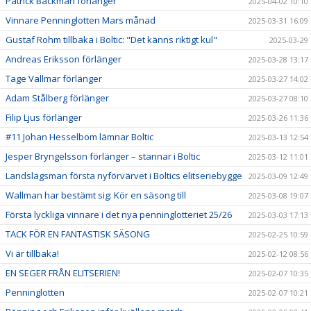
Patrick Backman förlänger
2025-04-02 10:10
Vinnare Penninglotten Mars månad
2025-03-31 16:09
Gustaf Rohm tillbaka i Boltic: "Det känns riktigt kul"
2025-03-29
Andreas Eriksson förlänger
2025-03-28 13:17
Tage Vallmar förlänger
2025-03-27 14:02
Adam Stålberg förlänger
2025-03-27 08:10
Filip Ljus förlänger
2025-03-26 11:36
#11 Johan Hesselbom lämnar Boltic
2025-03-13 12:54
Jesper Bryngelsson förlänger – stannar i Boltic
2025-03-12 11:01
Landslagsman första nyförvärvet i Boltics elitseriebygge
2025-03-09 12:49
Wallman har bestämt sig: Kör en säsong till
2025-03-08 19:07
Första lyckliga vinnare i det nya penninglotteriet 25/26
2025-03-03 17:13
TACK FÖR EN FANTASTISK SÄSONG
2025-02-25 10:59
Vi är tillbaka!
2025-02-12 08:56
EN SEGER FRÅN ELITSERIEN!
2025-02-07 10:35
Penninglotten
2025-02-07 10:21