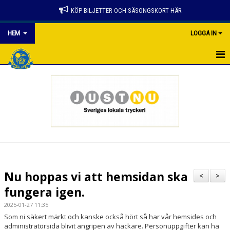
KÖP BILJETTER OCH SÄSONGSKORT HÄR
HEM
LOGGA IN
HEM
NYHETER
SPELSCHEMA
KONTAKTER
PARTNER
Nu hoppas vi att hemsidan ska
<
>
GÅ PÅ MATCH
fungera igen.
2025-01-27 11:35
BILJETTER
Som ni säkert märkt och kanske också hört så har vår hemsides och
administratörsida blivit angripen av hackare. Personuppgifter kan ha