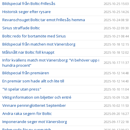
Bildspecial från Boltic-Frillesås
2025-10-25 15:03
Historisk seger efter rysare
2025-10-25 14:26
Revanschsuget Boltic tar emot Frillesås hemma
2025-10-24 08:50
Sirius straffade Boltic
2025-10-22 09:30
Boltic redo för bortamöte med Sirius
2025-10-21 08:44
Bildspecial från matchen mot Vänersborg
2025-10-18 12:15
Målsnålt när Boltic föll knappt
2025-10-18 12:02
Inför kvällens match mot Vänersborg: ”Vi behöver upp i
2025-10-17 11:37
hundra procent”
Bildspecial från premiären
2025-10-12 14:48
En premiär som hade allt och lite till
2025-10-12 14:40
"Vi spelar utan press"
2025-10-10 11:04
Viktig information om biljetter och entré
2025-10-09 15:28
Vinnare penninglotteriet September
2025-10-02 11:53
Andra raka segern för Boltic
2025-09-20 16:27
Imponerande seger mot Vänersborg
2025-09-17 22:18
Rohm redo för ny cupmatch
2025-09-17 09:52