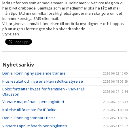
TRUPPEN
läckt ut för oss som är medlemmar i IF Boltic men vi vet inte idag om vi
har blivit drabbade. Samtliga som är medlemmar ska ha fått ett mail
OM KLUBBEN
från SportAdmin om vilka försiktighetsåtgärder man ska göra om det
kommer konstiga SMS eller mail.
Vi har givetvis anmält händelsen till berörda myndigheter och hoppas
EXPRESSEN PLAY
på att ingen i föreningen ska ha blivit drabbade.
Styrelsen
Nyhetsarkiv
Daniel Rönning ny spelande tränare
2026-06-22 10:00
Plusresultat och nya ansikten i Boltics styrelse
2026-06-18 09:59
Boltic fortsätter bygga för framtiden – värvar Eli
2026-06-07 12:54
Olausson
Vinnare maj månads penninglotteri
2026-06-03 15:39
Kallelse till årsmöte för IF Boltic
2026-05-31 07:30
Daniel Rönning stannar i Boltic
2026-05-31 07:26
Vinnare i april månads penninglotteri
2026-05-11 11:52