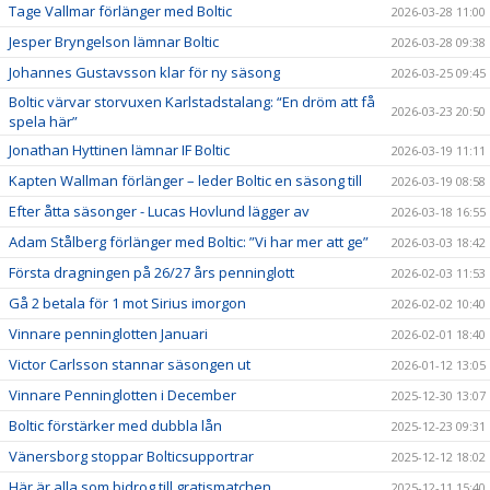
Tage Vallmar förlänger med Boltic
2026-03-28 11:00
Jesper Bryngelson lämnar Boltic
2026-03-28 09:38
Johannes Gustavsson klar för ny säsong
2026-03-25 09:45
Boltic värvar storvuxen Karlstadstalang: “En dröm att få
2026-03-23 20:50
spela här”
Jonathan Hyttinen lämnar IF Boltic
2026-03-19 11:11
Kapten Wallman förlänger – leder Boltic en säsong till
2026-03-19 08:58
Efter åtta säsonger - Lucas Hovlund lägger av
2026-03-18 16:55
Adam Stålberg förlänger med Boltic: ”Vi har mer att ge”
2026-03-03 18:42
Första dragningen på 26/27 års penninglott
2026-02-03 11:53
Gå 2 betala för 1 mot Sirius imorgon
2026-02-02 10:40
Vinnare penninglotten Januari
2026-02-01 18:40
Victor Carlsson stannar säsongen ut
2026-01-12 13:05
Vinnare Penninglotten i December
2025-12-30 13:07
Boltic förstärker med dubbla lån
2025-12-23 09:31
Vänersborg stoppar Bolticsupportrar
2025-12-12 18:02
Här är alla som bidrog till gratismatchen
2025-12-11 15:40