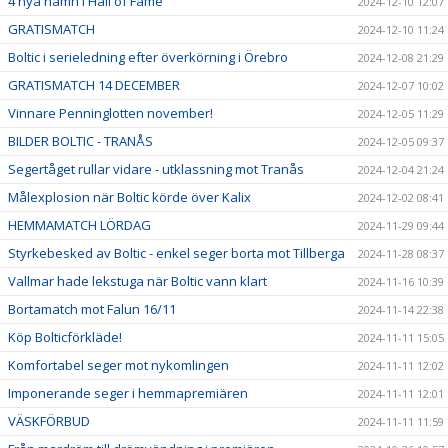
4 nya namn i Hall of Fame
2024-12-10 12:07
GRATISMATCH
2024-12-10 11:24
Boltic i serieledning efter överkörning i Örebro
2024-12-08 21:29
GRATISMATCH 14 DECEMBER
2024-12-07 10:02
Vinnare Penninglotten november!
2024-12-05 11:29
BILDER BOLTIC - TRANÅS
2024-12-05 09:37
Segertåget rullar vidare - utklassning mot Tranås
2024-12-04 21:24
Målexplosion när Boltic körde över Kalix
2024-12-02 08:41
HEMMAMATCH LÖRDAG
2024-11-29 09:44
Styrkebesked av Boltic - enkel seger borta mot Tillberga
2024-11-28 08:37
Vallmar hade lekstuga när Boltic vann klart
2024-11-16 10:39
Bortamatch mot Falun 16/11
2024-11-14 22:38
Köp Bolticförkläde!
2024-11-11 15:05
Komfortabel seger mot nykomlingen
2024-11-11 12:02
Imponerande seger i hemmapremiären
2024-11-11 12:01
VÄSKFÖRBUD
2024-11-11 11:59