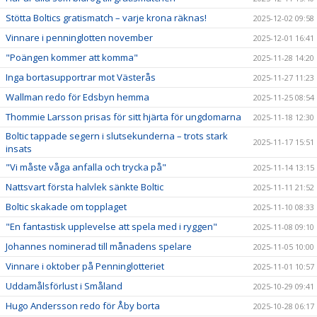
Stötta Boltics gratismatch – varje krona räknas!
2025-12-02 09:58
Vinnare i penninglotten november
2025-12-01 16:41
"Poängen kommer att komma"
2025-11-28 14:20
Inga bortasupportrar mot Västerås
2025-11-27 11:23
Wallman redo för Edsbyn hemma
2025-11-25 08:54
Thommie Larsson prisas för sitt hjärta för ungdomarna
2025-11-18 12:30
Boltic tappade segern i slutsekunderna – trots stark
2025-11-17 15:51
insats
"Vi måste våga anfalla och trycka på"
2025-11-14 13:15
Nattsvart första halvlek sänkte Boltic
2025-11-11 21:52
Boltic skakade om topplaget
2025-11-10 08:33
"En fantastisk upplevelse att spela med i ryggen"
2025-11-08 09:10
Johannes nominerad till månadens spelare
2025-11-05 10:00
Vinnare i oktober på Penninglotteriet
2025-11-01 10:57
Uddamålsförlust i Småland
2025-10-29 09:41
Hugo Andersson redo för Åby borta
2025-10-28 06:17