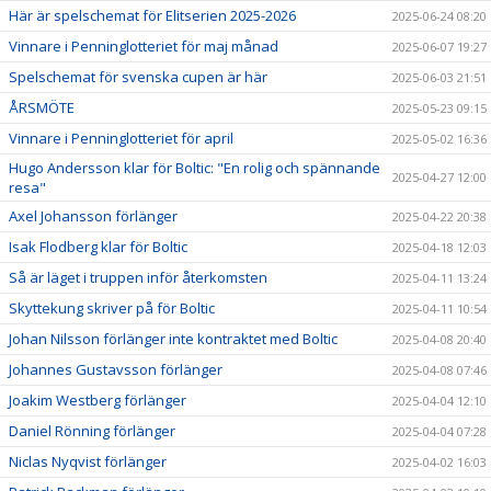
Här är spelschemat för Elitserien 2025-2026
2025-06-24 08:20
Vinnare i Penninglotteriet för maj månad
2025-06-07 19:27
Spelschemat för svenska cupen är här
2025-06-03 21:51
ÅRSMÖTE
2025-05-23 09:15
Vinnare i Penninglotteriet för april
2025-05-02 16:36
Hugo Andersson klar för Boltic: "En rolig och spännande
2025-04-27 12:00
resa"
Axel Johansson förlänger
2025-04-22 20:38
Isak Flodberg klar för Boltic
2025-04-18 12:03
Så är läget i truppen inför återkomsten
2025-04-11 13:24
Skyttekung skriver på för Boltic
2025-04-11 10:54
Johan Nilsson förlänger inte kontraktet med Boltic
2025-04-08 20:40
Johannes Gustavsson förlänger
2025-04-08 07:46
Joakim Westberg förlänger
2025-04-04 12:10
Daniel Rönning förlänger
2025-04-04 07:28
Niclas Nyqvist förlänger
2025-04-02 16:03