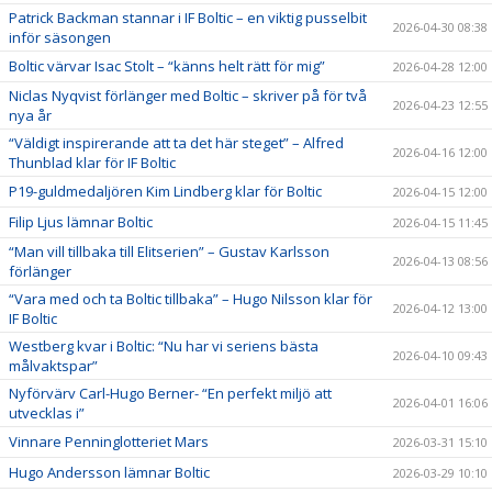
Patrick Backman stannar i IF Boltic – en viktig pusselbit
2026-04-30 08:38
inför säsongen
Boltic värvar Isac Stolt – “känns helt rätt för mig”
2026-04-28 12:00
Niclas Nyqvist förlänger med Boltic – skriver på för två
2026-04-23 12:55
nya år
“Väldigt inspirerande att ta det här steget” – Alfred
2026-04-16 12:00
Thunblad klar för IF Boltic
P19-guldmedaljören Kim Lindberg klar för Boltic
2026-04-15 12:00
Filip Ljus lämnar Boltic
2026-04-15 11:45
“Man vill tillbaka till Elitserien” – Gustav Karlsson
2026-04-13 08:56
förlänger
“Vara med och ta Boltic tillbaka” – Hugo Nilsson klar för
2026-04-12 13:00
IF Boltic
Westberg kvar i Boltic: “Nu har vi seriens bästa
2026-04-10 09:43
målvaktspar”
Nyförvärv Carl-Hugo Berner- “En perfekt miljö att
2026-04-01 16:06
utvecklas i”
Vinnare Penninglotteriet Mars
2026-03-31 15:10
Hugo Andersson lämnar Boltic
2026-03-29 10:10