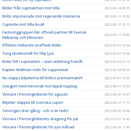
Bilder från cupmatchen mot Villa
2025-09-14 09:35
Boltic imponerade mot regerande mästarna
2025-09-13 13:02
Cupmöte mot Villa ikväll
2025-09-12 10:13
Factoringgruppen blir officiell partner till Svensk
2025-09-11 10:00
Elitbandy och Elitserien
Effektivt Vetlanda straffade Boltic
2025-09-07 16:54
Tung skadesmäll för Filip Ljus
2025-09-07 16:50
Boltic föll i cupstarten – utan utdelning framåt
2025-09-05 21:13
Kapten Wallman redo för cuppremiär
2025-09-04 08:26
Nu släpps biljetterna till Boltics premiärmatch!
2025-09-01 13:43
Oavgjort med mersmak mot tippat topplag
2025-08-31 10:54
Vinnare i Penninglotteriet för aguusti
2025-08-29 15:07
Biljetter släppta till Svenska cupen
2025-08-25 11:13
Säsongen drar igång – och vi är redo!
2025-08-09 10:46
Vinnare i Penninglotteriets dragning för juli
2025-07-31 10:43
Vinnare i Penninglotteriet för juni månad
2025-06-28 11:43