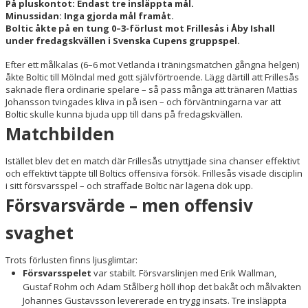
TRUPPEN
På pluskontot: Endast tre insläppta mål.
Minussidan: Inga gjorda mål framåt.
Boltic åkte på en tung 0–3-förlust mot Frillesås i Åby Ishall
OM KLUBBEN
under fredagskvällen i Svenska Cupens gruppspel.
EXPRESSEN PLAY
Efter ett målkalas (6–6 mot Vetlanda i träningsmatchen gångna helgen)
åkte Boltic till Mölndal med gott självförtroende. Lägg därtill att Frillesås
saknade flera ordinarie spelare – så pass många att tränaren Mattias
Johansson tvingades kliva in på isen – och förväntningarna var att
Boltic skulle kunna bjuda upp till dans på fredagskvällen.
Matchbilden
Istället blev det en match där Frillesås utnyttjade sina chanser effektivt
och effektivt täppte till Boltics offensiva försök. Frillesås visade disciplin
i sitt försvarsspel – och straffade Boltic när lägena dök upp.
Försvarsvärde – men offensiv
svaghet
Trots förlusten finns ljusglimtar:
Försvarsspelet
var stabilt. Försvarslinjen med Erik Wallman,
Gustaf Rohm och Adam Stålberg höll ihop det bakåt och målvakten
Johannes Gustavsson levererade en trygg insats. Tre insläppta