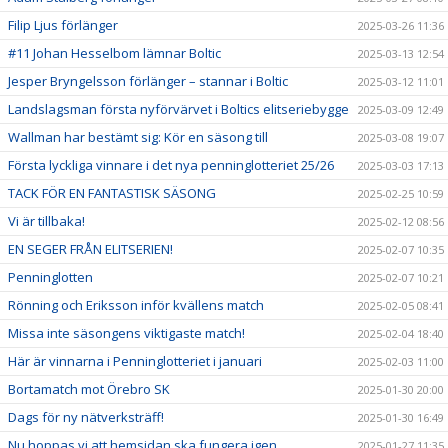
Filip Ljus förlänger
2025-03-26 11:36
#11 Johan Hesselbom lämnar Boltic
2025-03-13 12:54
Jesper Bryngelsson förlänger – stannar i Boltic
2025-03-12 11:01
Landslagsman första nyförvärvet i Boltics elitseriebygge
2025-03-09 12:49
Wallman har bestämt sig: Kör en säsong till
2025-03-08 19:07
Första lyckliga vinnare i det nya penninglotteriet 25/26
2025-03-03 17:13
TACK FÖR EN FANTASTISK SÄSONG
2025-02-25 10:59
Vi är tillbaka!
2025-02-12 08:56
EN SEGER FRÅN ELITSERIEN!
2025-02-07 10:35
Penninglotten
2025-02-07 10:21
Rönning och Eriksson inför kvällens match
2025-02-05 08:41
Missa inte säsongens viktigaste match!
2025-02-04 18:40
Här är vinnarna i Penninglotteriet i januari
2025-02-03 11:00
Bortamatch mot Örebro SK
2025-01-30 20:00
Dags för ny nätverksträff!
2025-01-30 16:49
Nu hoppas vi att hemsidan ska fungera igen.
2025-01-27 11:35