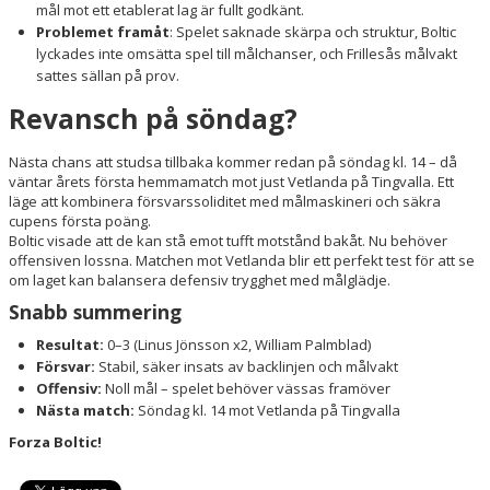
mål mot ett etablerat lag är fullt godkänt.
Problemet framåt
: Spelet saknade skärpa och struktur, Boltic
lyckades inte omsätta spel till målchanser, och Frillesås målvakt
sattes sällan på prov.
Revansch på söndag?
Nästa chans att studsa tillbaka kommer redan på söndag kl. 14 – då
väntar årets första hemmamatch mot just Vetlanda på Tingvalla. Ett
läge att kombinera försvarssoliditet med målmaskineri och säkra
cupens första poäng.
Boltic visade att de kan stå emot tufft motstånd bakåt. Nu behöver
offensiven lossna. Matchen mot Vetlanda blir ett perfekt test för att se
om laget kan balansera defensiv trygghet med målglädje.
Snabb summering
Resultat:
0–3 (Linus Jönsson x2, William Palmblad)
Försvar:
Stabil, säker insats av backlinjen och målvakt
Offensiv:
Noll mål – spelet behöver vässas framöver
Nästa match:
Söndag kl. 14 mot Vetlanda på Tingvalla
Forza Boltic!