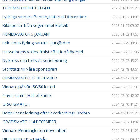
TOPPMATCH TILL HELGEN
2025-01-08 21:29
Lyckliga vinnare Penninglotteriet i december
2025-01-07 14:42
Bildspecial från segern mot Rättvik
2025-01-07 09:07
HEMMAMATCH 5 JANUARI
2025-01-02 17:50
Erikssons fyrling sänkte Djurgården
2024-12-29 18:30
Hesselboms volley frälste Boltic på övertid
2024-12-26 21:05
Ny kross och fortsatt serieledning
2024-12-22 13:20
Stort tack till våra sponsorer!
2024-12-18 13:51
HEMMAMATCH 21 DECEMBER
2024-12-17 20:01
Vinnare på vårt 50/50 lotteri
2024-12-16 21:39
4 nya namn i Hall of Fame
2024-12-10 12:07
GRATISMATCH
2024-12-10 11:24
Boltic i serieledning efter överkörning i Örebro
2024-12-08 21:29
GRATISMATCH 14 DECEMBER
2024-12-07 10:02
Vinnare Penninglotten november!
2024-12-05 11:29
BILDER BOLTIC - TRANÅS
2024-12-05 09:37