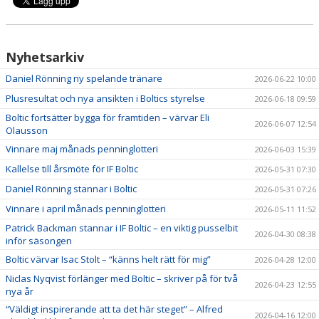
Nyhetsarkiv
Daniel Rönning ny spelande tränare
2026-06-22 10:00
Plusresultat och nya ansikten i Boltics styrelse
2026-06-18 09:59
Boltic fortsätter bygga för framtiden – värvar Eli
2026-06-07 12:54
Olausson
Vinnare maj månads penninglotteri
2026-06-03 15:39
Kallelse till årsmöte för IF Boltic
2026-05-31 07:30
Daniel Rönning stannar i Boltic
2026-05-31 07:26
Vinnare i april månads penninglotteri
2026-05-11 11:52
Patrick Backman stannar i IF Boltic – en viktig pusselbit
2026-04-30 08:38
inför säsongen
Boltic värvar Isac Stolt – “känns helt rätt för mig”
2026-04-28 12:00
Niclas Nyqvist förlänger med Boltic – skriver på för två
2026-04-23 12:55
nya år
“Väldigt inspirerande att ta det här steget” – Alfred
2026-04-16 12:00