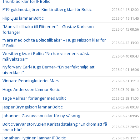
Thunblad klar för IF Boltic
P19-guldmedaljören Kim Lindberg klar för Boltic
2026-04-15 12:00
Filip Ljus lämnar Boltic
2026-04-15 11:45
“Man vill tillbaka till Elitserien” – Gustav Karlsson
2026-04-13 08:56
förlänger
“Vara med och ta Boltic tillbaka” – Hugo Nilsson klar för
2026-04-12 13:00
IF Boltic
Westberg kvar i Boltic: “Nu har vi seriens bästa
2026-04-10 09:43
målvaktspar”
Nyförvärv Carl-Hugo Berner- “En perfekt miljö att
2026-04-01 16:06
utvecklas i”
Vinnare Penninglotteriet Mars
2026-03-31 15:10
Hugo Andersson lämnar Boltic
2026-03-29 10:10
Tage Vallmar förlänger med Boltic
2026-03-28 11:00
Jesper Bryngelson lämnar Boltic
2026-03-28 09:38
Johannes Gustavsson klar för ny säsong
2026-03-25 09:45
Boltic värvar storvuxen Karlstadstalang: “En dröm att få
2026-03-23 20:50
spela här”
Jonathan Hyttinen lämnar IF Boltic
2026-03-19 11:11