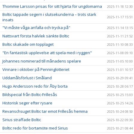
Thommie Larsson prisas för sitt hjärta för ungdomarna
2025-11-18 12:30
Boltic tappade segern i slutsekunderna – trots stark
2025-11-17 15:51
insats
"Vi måste våga anfalla och trycka på"
2025-11-14 13:15
Nattsvart första halvlek sänkte Boltic
2025-11-11 21:52
Boltic skakade om topplaget
2025-11-10 08:33
"En fantastisk upplevelse att spela med i ryggen"
2025-11-08 09:10
Johannes nominerad till månadens spelare
2025-11-05 10:00
Vinnare i oktober på Penninglotteriet
2025-11-01 10:57
Uddamålsförlust i Småland
2025-10-29 09:41
Hugo Andersson redo för Åby borta
2025-10-28 06:17
Bildspecial från Boltic-Frillesås
2025-10-25 15:03
Historisk seger efter rysare
2025-10-25 14:26
Revanschsuget Boltic tar emot Frillesås hemma
2025-10-24 08:50
Sirius straffade Boltic
2025-10-22 09:30
Boltic redo för bortamöte med Sirius
2025-10-21 08:44