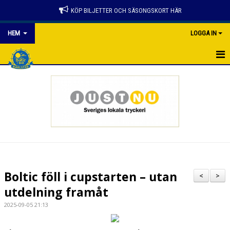
KÖP BILJETTER OCH SÄSONGSKORT HÄR
HEM
LOGGA IN
HEM
NYHETER
SPELSCHEMA
KONTAKTER
PARTNER
Boltic föll i cupstarten – utan
<
>
GÅ PÅ MATCH
utdelning framåt
2025-09-05 21:13
BILJETTER