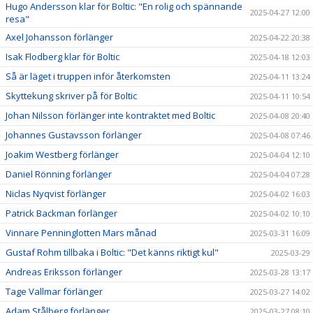
Hugo Andersson klar för Boltic: "En rolig och spännande
2025-04-27 12:00
resa"
Axel Johansson förlänger
2025-04-22 20:38
Isak Flodberg klar för Boltic
2025-04-18 12:03
Så är läget i truppen inför återkomsten
2025-04-11 13:24
Skyttekung skriver på för Boltic
2025-04-11 10:54
Johan Nilsson förlänger inte kontraktet med Boltic
2025-04-08 20:40
Johannes Gustavsson förlänger
2025-04-08 07:46
Joakim Westberg förlänger
2025-04-04 12:10
Daniel Rönning förlänger
2025-04-04 07:28
Niclas Nyqvist förlänger
2025-04-02 16:03
Patrick Backman förlänger
2025-04-02 10:10
Vinnare Penninglotten Mars månad
2025-03-31 16:09
Gustaf Rohm tillbaka i Boltic: "Det känns riktigt kul"
2025-03-29
Andreas Eriksson förlänger
2025-03-28 13:17
Tage Vallmar förlänger
2025-03-27 14:02
Adam Stålberg förlänger
2025-03-27 08:10