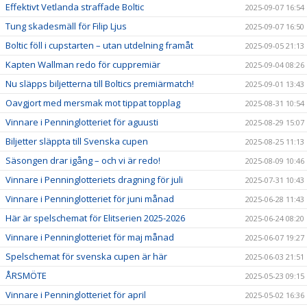
Effektivt Vetlanda straffade Boltic
2025-09-07 16:54
Tung skadesmäll för Filip Ljus
2025-09-07 16:50
Boltic föll i cupstarten – utan utdelning framåt
2025-09-05 21:13
Kapten Wallman redo för cuppremiär
2025-09-04 08:26
Nu släpps biljetterna till Boltics premiärmatch!
2025-09-01 13:43
Oavgjort med mersmak mot tippat topplag
2025-08-31 10:54
Vinnare i Penninglotteriet för aguusti
2025-08-29 15:07
Biljetter släppta till Svenska cupen
2025-08-25 11:13
Säsongen drar igång – och vi är redo!
2025-08-09 10:46
Vinnare i Penninglotteriets dragning för juli
2025-07-31 10:43
Vinnare i Penninglotteriet för juni månad
2025-06-28 11:43
Här är spelschemat för Elitserien 2025-2026
2025-06-24 08:20
Vinnare i Penninglotteriet för maj månad
2025-06-07 19:27
Spelschemat för svenska cupen är här
2025-06-03 21:51
ÅRSMÖTE
2025-05-23 09:15
Vinnare i Penninglotteriet för april
2025-05-02 16:36