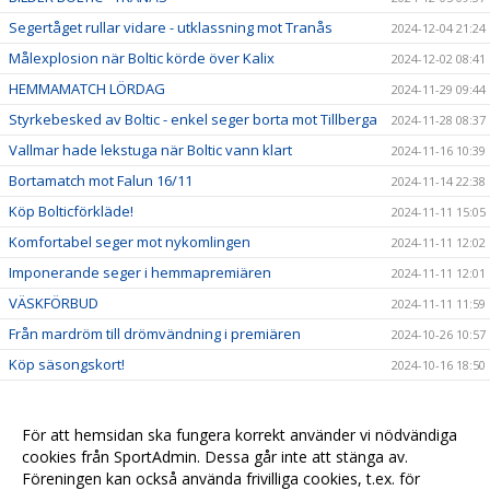
Segertåget rullar vidare - utklassning mot Tranås
2024-12-04 21:24
Målexplosion när Boltic körde över Kalix
2024-12-02 08:41
HEMMAMATCH LÖRDAG
2024-11-29 09:44
Styrkebesked av Boltic - enkel seger borta mot Tillberga
2024-11-28 08:37
Vallmar hade lekstuga när Boltic vann klart
2024-11-16 10:39
Bortamatch mot Falun 16/11
2024-11-14 22:38
Köp Bolticförkläde!
2024-11-11 15:05
Komfortabel seger mot nykomlingen
2024-11-11 12:02
Imponerande seger i hemmapremiären
2024-11-11 12:01
VÄSKFÖRBUD
2024-11-11 11:59
Från mardröm till drömvändning i premiären
2024-10-26 10:57
Köp säsongskort!
2024-10-16 18:50
2024-10-14 16:44
Slutspelsklara i Allsvenska cupen
2024-10-13 17:43
För att hemsidan ska fungera korrekt använder vi nödvändiga
Sista matchen i supercupen
cookies från SportAdmin. Dessa går inte att stänga av.
2024-10-11 12:15
Föreningen kan också använda frivilliga cookies, t.ex. för
Uddamålsförlust mot Örebro
2024-10-07 19:34