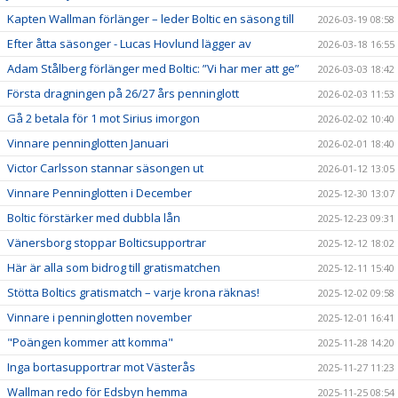
Kapten Wallman förlänger – leder Boltic en säsong till
2026-03-19 08:58
Efter åtta säsonger - Lucas Hovlund lägger av
2026-03-18 16:55
Adam Stålberg förlänger med Boltic: ”Vi har mer att ge”
2026-03-03 18:42
Första dragningen på 26/27 års penninglott
2026-02-03 11:53
Gå 2 betala för 1 mot Sirius imorgon
2026-02-02 10:40
Vinnare penninglotten Januari
2026-02-01 18:40
Victor Carlsson stannar säsongen ut
2026-01-12 13:05
Vinnare Penninglotten i December
2025-12-30 13:07
Boltic förstärker med dubbla lån
2025-12-23 09:31
Vänersborg stoppar Bolticsupportrar
2025-12-12 18:02
Här är alla som bidrog till gratismatchen
2025-12-11 15:40
Stötta Boltics gratismatch – varje krona räknas!
2025-12-02 09:58
Vinnare i penninglotten november
2025-12-01 16:41
"Poängen kommer att komma"
2025-11-28 14:20
Inga bortasupportrar mot Västerås
2025-11-27 11:23
Wallman redo för Edsbyn hemma
2025-11-25 08:54