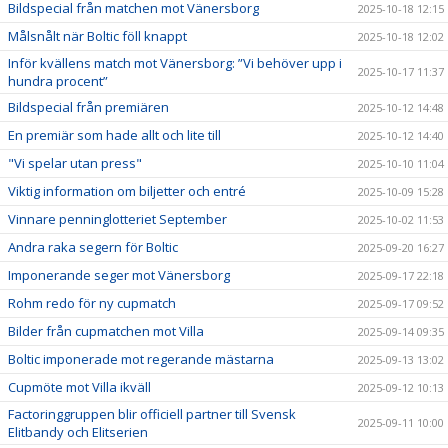
Bildspecial från matchen mot Vänersborg
2025-10-18 12:15
Målsnålt när Boltic föll knappt
2025-10-18 12:02
Inför kvällens match mot Vänersborg: ”Vi behöver upp i
2025-10-17 11:37
hundra procent”
Bildspecial från premiären
2025-10-12 14:48
En premiär som hade allt och lite till
2025-10-12 14:40
"Vi spelar utan press"
2025-10-10 11:04
Viktig information om biljetter och entré
2025-10-09 15:28
Vinnare penninglotteriet September
2025-10-02 11:53
Andra raka segern för Boltic
2025-09-20 16:27
Imponerande seger mot Vänersborg
2025-09-17 22:18
Rohm redo för ny cupmatch
2025-09-17 09:52
Bilder från cupmatchen mot Villa
2025-09-14 09:35
Boltic imponerade mot regerande mästarna
2025-09-13 13:02
Cupmöte mot Villa ikväll
2025-09-12 10:13
Factoringgruppen blir officiell partner till Svensk
2025-09-11 10:00
Elitbandy och Elitserien