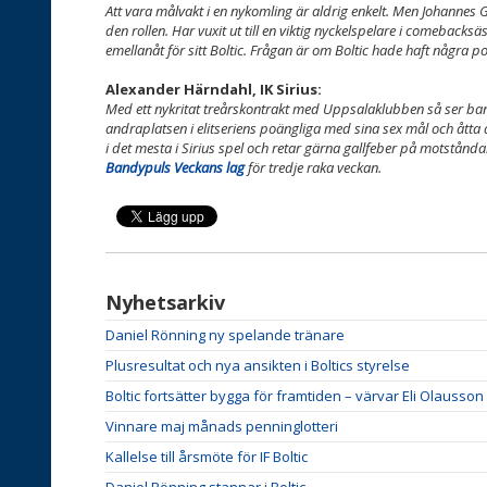
Att vara målvakt i en nykomling är aldrig enkelt. Men Johannes G
den rollen. Har vuxit ut till en viktig nyckelspelare i comebacksä
emellanåt för sitt Boltic. Frågan är om Boltic hade haft några p
Alexander Härndahl, IK Sirius:
Med ett nykritat treårskontrakt med Uppsalaklubben så ser bandy
andraplatsen i elitseriens poängliga med sina sex mål och åtta 
i det mesta i Sirius spel och retar gärna gallfeber på motstånda
Bandypuls Veckans lag
för tredje raka veckan.
Nyhetsarkiv
Daniel Rönning ny spelande tränare
Plusresultat och nya ansikten i Boltics styrelse
Boltic fortsätter bygga för framtiden – värvar Eli Olausson
Vinnare maj månads penninglotteri
Kallelse till årsmöte för IF Boltic
Daniel Rönning stannar i Boltic