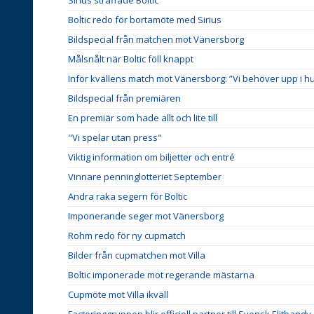
Boltic redo för bortamöte med Sirius
Bildspecial från matchen mot Vänersborg
Målsnålt när Boltic föll knappt
Inför kvällens match mot Vänersborg: ”Vi behöver upp i h
Bildspecial från premiären
En premiär som hade allt och lite till
"Vi spelar utan press"
Viktig information om biljetter och entré
Vinnare penninglotteriet September
Andra raka segern för Boltic
Imponerande seger mot Vänersborg
Rohm redo för ny cupmatch
Bilder från cupmatchen mot Villa
Boltic imponerade mot regerande mästarna
Cupmöte mot Villa ikväll
Factoringgruppen blir officiell partner till Svensk Elitbandy