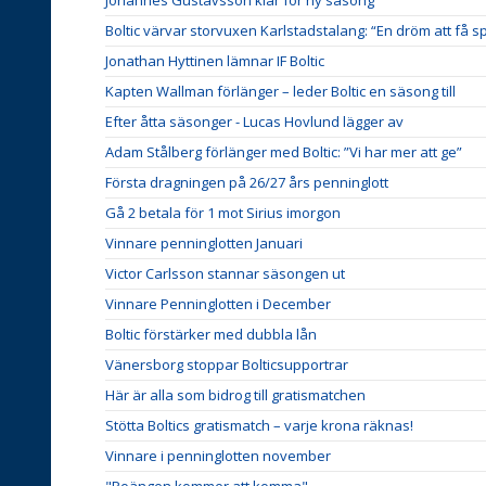
Boltic värvar storvuxen Karlstadstalang: “En dröm att få s
Jonathan Hyttinen lämnar IF Boltic
Kapten Wallman förlänger – leder Boltic en säsong till
Efter åtta säsonger - Lucas Hovlund lägger av
Adam Stålberg förlänger med Boltic: ”Vi har mer att ge”
Första dragningen på 26/27 års penninglott
Gå 2 betala för 1 mot Sirius imorgon
Vinnare penninglotten Januari
Victor Carlsson stannar säsongen ut
Vinnare Penninglotten i December
Boltic förstärker med dubbla lån
Vänersborg stoppar Bolticsupportrar
Här är alla som bidrog till gratismatchen
Stötta Boltics gratismatch – varje krona räknas!
Vinnare i penninglotten november
"Poängen kommer att komma"