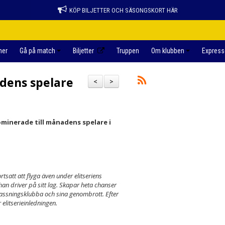
KÖP BILJETTER OCH SÄSONGSKORT HÄR
ner
Gå på match
Biljetter
Truppen
Om klubben
Express
dens spelare
<
>
ominerade till månadens spelare i
tsatt att flyga även under elitseriens
 han driver på sitt lag. Skapar heta chanser
 passningsklubba och sina genombrott. Efter
elitserieinledningen.