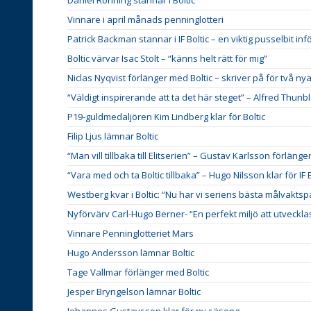
Vinnare i april månads penninglotteri
Patrick Backman stannar i IF Boltic – en viktig pusselbit i
Boltic värvar Isac Stolt – “känns helt rätt för mig”
Niclas Nyqvist förlänger med Boltic – skriver på för två nya
“Väldigt inspirerande att ta det här steget” – Alfred Thunbla
P19-guldmedaljören Kim Lindberg klar för Boltic
Filip Ljus lämnar Boltic
“Man vill tillbaka till Elitserien” – Gustav Karlsson förlänge
“Vara med och ta Boltic tillbaka” – Hugo Nilsson klar för IF B
Westberg kvar i Boltic: “Nu har vi seriens bästa målvaktsp
Nyförvärv Carl-Hugo Berner- “En perfekt miljö att utvecklas
Vinnare Penninglotteriet Mars
Hugo Andersson lämnar Boltic
Tage Vallmar förlänger med Boltic
Jesper Bryngelson lämnar Boltic
Johannes Gustavsson klar för ny säsong