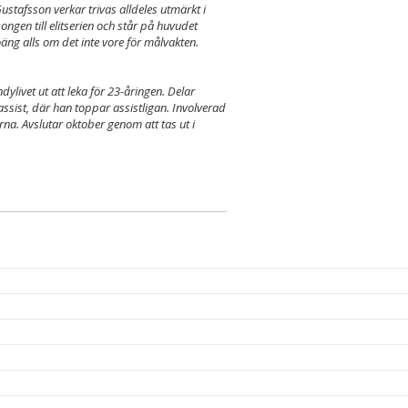
ustafsson verkar trivas alldeles utmärkt i
songen till elitserien och står på huvudet
oäng alls om det inte vore för målvakten.
livet ut att leka för 23-åringen. Delar
assist, där han toppar assistligan. Involverad
rna. Avslutar oktober genom att tas ut i