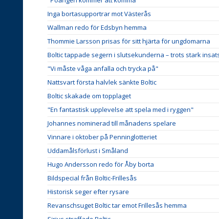
Inga bortasupportrar mot Västerås
Wallman redo för Edsbyn hemma
Thommie Larsson prisas för sitt hjärta för ungdomarna
Boltic tappade segern i slutsekunderna – trots stark insat
"Vi måste våga anfalla och trycka på"
Nattsvart första halvlek sänkte Boltic
Boltic skakade om topplaget
"En fantastisk upplevelse att spela med i ryggen"
Johannes nominerad till månadens spelare
Vinnare i oktober på Penninglotteriet
Uddamålsförlust i Småland
Hugo Andersson redo för Åby borta
Bildspecial från Boltic-Frillesås
Historisk seger efter rysare
Revanschsuget Boltic tar emot Frillesås hemma
Sirius straffade Boltic