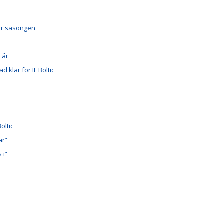
nför säsongen
 år
d klar för IF Boltic
r
oltic
ar”
 i”