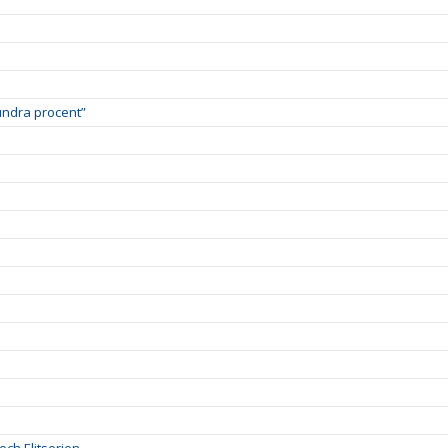
undra procent”
 och Elitserien