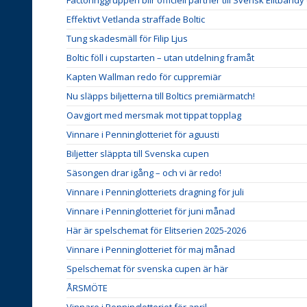
Effektivt Vetlanda straffade Boltic
Tung skadesmäll för Filip Ljus
Boltic föll i cupstarten – utan utdelning framåt
Kapten Wallman redo för cuppremiär
Nu släpps biljetterna till Boltics premiärmatch!
Oavgjort med mersmak mot tippat topplag
Vinnare i Penninglotteriet för aguusti
Biljetter släppta till Svenska cupen
Säsongen drar igång – och vi är redo!
Vinnare i Penninglotteriets dragning för juli
Vinnare i Penninglotteriet för juni månad
Här är spelschemat för Elitserien 2025-2026
Vinnare i Penninglotteriet för maj månad
Spelschemat för svenska cupen är här
ÅRSMÖTE
Vinnare i Penninglotteriet för april