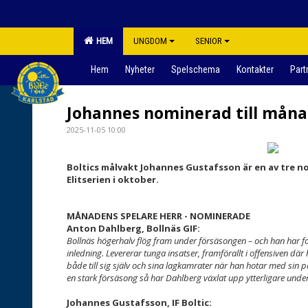
HEM
UNGDOM
SENIOR
Hem
Nyheter
Spelschema
Kontakter
Part
Johannes nominerad till måna
2025-11-05 10:00
Boltics målvakt Johannes Gustafsson är en av tre n
Elitserien i oktober.
MÅNADENS SPELARE HERR - NOMINERADE
Anton Dahlberg, Bollnäs GIF:
Bollnäs högerhalv flög fram under försäsongen – och han har for
inledning. Levererar tunga insatser, framförallt i offensiven där
både till sig själv och sina lagkamrater när han hotar med sin
en stark försäsong så har Dahlberg växlat upp ytterligare under 
Johannes Gustafsson, IF Boltic: