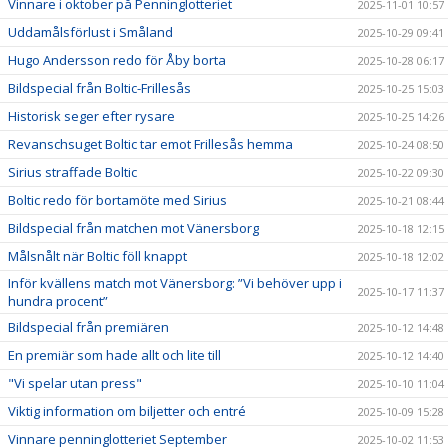
Vinnare i oktober på Penninglotteriet
2025-11-01 10:57
Uddamålsförlust i Småland
2025-10-29 09:41
Hugo Andersson redo för Åby borta
2025-10-28 06:17
Bildspecial från Boltic-Frillesås
2025-10-25 15:03
Historisk seger efter rysare
2025-10-25 14:26
Revanschsuget Boltic tar emot Frillesås hemma
2025-10-24 08:50
Sirius straffade Boltic
2025-10-22 09:30
Boltic redo för bortamöte med Sirius
2025-10-21 08:44
Bildspecial från matchen mot Vänersborg
2025-10-18 12:15
Målsnålt när Boltic föll knappt
2025-10-18 12:02
Inför kvällens match mot Vänersborg: ”Vi behöver upp i
2025-10-17 11:37
hundra procent”
Bildspecial från premiären
2025-10-12 14:48
En premiär som hade allt och lite till
2025-10-12 14:40
"Vi spelar utan press"
2025-10-10 11:04
Viktig information om biljetter och entré
2025-10-09 15:28
Vinnare penninglotteriet September
2025-10-02 11:53