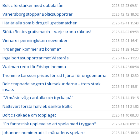
Boltic förstärker med dubbla lån
2025-12-23 09:31
Vänersborg stoppar Bolticsupportrar
2025-12-12 18:02
Här är alla som bidrog till gratismatchen
2025-12-11 15:40
Stötta Boltics gratismatch – varje krona räknas!
2025-12-02 09:58
Vinnare i penninglotten november
2025-12-01 16:41
"Poängen kommer att komma"
2025-11-28 14:20
Inga bortasupportrar mot Västerås
2025-11-27 11:23
Wallman redo för Edsbyn hemma
2025-11-25 08:54
Thommie Larsson prisas för sitt hjärta för ungdomarna
2025-11-18 12:30
Boltic tappade segern i slutsekunderna – trots stark
2025-11-17 15:51
insats
"Vi måste våga anfalla och trycka på"
2025-11-14 13:15
Nattsvart första halvlek sänkte Boltic
2025-11-11 21:52
Boltic skakade om topplaget
2025-11-10 08:33
"En fantastisk upplevelse att spela med i ryggen"
2025-11-08 09:10
Johannes nominerad till månadens spelare
2025-11-05 10:00