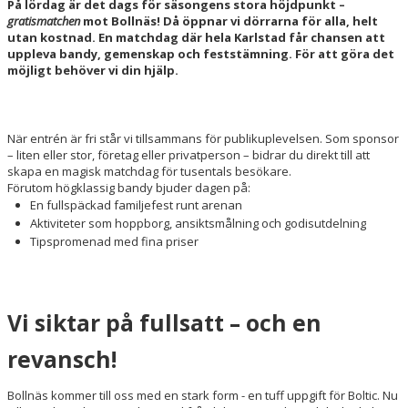
TRUPPEN
På lördag är det dags för säsongens stora höjdpunkt –
gratismatchen
mot Bollnäs! Då öppnar vi dörrarna för alla, helt
utan kostnad. En matchdag där hela Karlstad får chansen att
OM KLUBBEN
uppleva bandy, gemenskap och feststämning. För att göra det
möjligt behöver vi din hjälp.
EXPRESSEN PLAY
När entrén är fri står vi tillsammans för publikuplevelsen. Som sponsor
– liten eller stor, företag eller privatperson – bidrar du direkt till att
skapa en magisk matchdag för tusentals besökare.
Förutom högklassig bandy bjuder dagen på:
En fullspäckad familjefest runt arenan
Aktiviteter som hoppborg, ansiktsmålning och godisutdelning
Tipspromenad med fina priser
Vi siktar på fullsatt – och en
revansch!
Bollnäs kommer till oss med en stark form - en tuff uppgift för Boltic. Nu