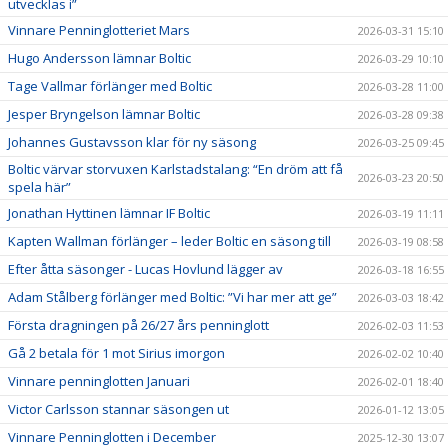
utvecklas i”
Vinnare Penninglotteriet Mars
2026-03-31 15:10
Hugo Andersson lämnar Boltic
2026-03-29 10:10
Tage Vallmar förlänger med Boltic
2026-03-28 11:00
Jesper Bryngelson lämnar Boltic
2026-03-28 09:38
Johannes Gustavsson klar för ny säsong
2026-03-25 09:45
Boltic värvar storvuxen Karlstadstalang: “En dröm att få
2026-03-23 20:50
spela här”
Jonathan Hyttinen lämnar IF Boltic
2026-03-19 11:11
Kapten Wallman förlänger – leder Boltic en säsong till
2026-03-19 08:58
Efter åtta säsonger - Lucas Hovlund lägger av
2026-03-18 16:55
Adam Stålberg förlänger med Boltic: ”Vi har mer att ge”
2026-03-03 18:42
Första dragningen på 26/27 års penninglott
2026-02-03 11:53
Gå 2 betala för 1 mot Sirius imorgon
2026-02-02 10:40
Vinnare penninglotten Januari
2026-02-01 18:40
Victor Carlsson stannar säsongen ut
2026-01-12 13:05
Vinnare Penninglotten i December
2025-12-30 13:07