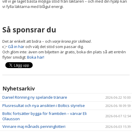
vill vi ge laget bästa möjliga stöd från läktaren – och med din hjälp kan
vi fylla läktarna med blågul energi.
Så sponsrar du
Det är enkelt att bidra – och
varje krona gör skillnad
.
👉
Gå in hä
r och välj det stöd som passar dig.
Och glöm inte: även om biljetten är gratis, boka din plats så att entrén
flyter smidigt:
Boka här!
Nyhetsarkiv
Daniel Rönning ny spelande tränare
2026-06-22 10:00
Plusresultat och nya ansikten i Boltics styrelse
2026-06-18 09:59
Boltic fortsätter bygga för framtiden – värvar Eli
2026-06-07 12:54
Olausson
Vinnare maj månads penninglotteri
2026-06-03 15:39