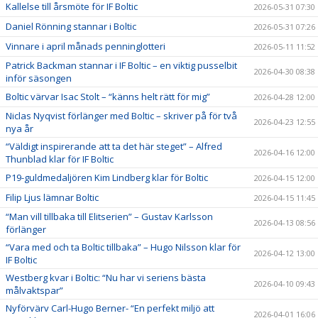
Kallelse till årsmöte för IF Boltic
2026-05-31 07:30
Daniel Rönning stannar i Boltic
2026-05-31 07:26
Vinnare i april månads penninglotteri
2026-05-11 11:52
Patrick Backman stannar i IF Boltic – en viktig pusselbit
2026-04-30 08:38
inför säsongen
Boltic värvar Isac Stolt – “känns helt rätt för mig”
2026-04-28 12:00
Niclas Nyqvist förlänger med Boltic – skriver på för två
2026-04-23 12:55
nya år
“Väldigt inspirerande att ta det här steget” – Alfred
2026-04-16 12:00
Thunblad klar för IF Boltic
P19-guldmedaljören Kim Lindberg klar för Boltic
2026-04-15 12:00
Filip Ljus lämnar Boltic
2026-04-15 11:45
“Man vill tillbaka till Elitserien” – Gustav Karlsson
2026-04-13 08:56
förlänger
“Vara med och ta Boltic tillbaka” – Hugo Nilsson klar för
2026-04-12 13:00
IF Boltic
Westberg kvar i Boltic: “Nu har vi seriens bästa
2026-04-10 09:43
målvaktspar”
Nyförvärv Carl-Hugo Berner- “En perfekt miljö att
2026-04-01 16:06