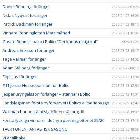
Daniel Rönning förlänger
2025-04-04 07:28
Niclas Nyqvist förlänger
2025-04-02 16:03
Patrick Backman förlänger
2025-04-02 10:10
Vinnare Penninglotten Mars månad
2025-03-31 16:09
Gustaf Rohm tillbaka i Boltic: "Det känns riktigt kul"
2025-03-29
Andreas Eriksson förlänger
2025-03-28 13:17
Tage Vallmar förlänger
2025-03-27 14:02
Adam Stålberg förlänger
2025-03-27 08:10
Filip Ljus förlänger
2025-03-26 11:36
#11 Johan Hesselbom lämnar Boltic
2025-03-13 12:54
Jesper Bryngelsson förlänger – stannar i Boltic
2025-03-12 11:01
Landslagsman första nyförvärvet i Boltics elitseriebygge
2025-03-09 12:49
Wallman har bestämt sig: Kör en säsong till
2025-03-08 19:07
Första lyckliga vinnare i det nya penninglotteriet 25/26
2025-03-03 17:13
TACK FÖR EN FANTASTISK SÄSONG
2025-02-25 10:59
Vi är tillbaka!
2025-02-12 08:56