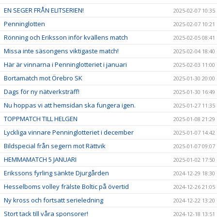
EN SEGER FRÅN ELITSERIEN!
2025-02-07 10:35
Penninglotten
2025-02-07 10:21
Rönning och Eriksson inför kvällens match
2025-02-05 08:41
Missa inte säsongens viktigaste match!
2025-02-04 18:40
Här är vinnarna i Penninglotteriet i januari
2025-02-03 11:00
Bortamatch mot Örebro SK
2025-01-30 20:00
Dags för ny nätverksträff!
2025-01-30 16:49
Nu hoppas vi att hemsidan ska fungera igen.
2025-01-27 11:35
TOPPMATCH TILL HELGEN
2025-01-08 21:29
Lyckliga vinnare Penninglotteriet i december
2025-01-07 14:42
Bildspecial från segern mot Rättvik
2025-01-07 09:07
HEMMAMATCH 5 JANUARI
2025-01-02 17:50
Erikssons fyrling sänkte Djurgården
2024-12-29 18:30
Hesselboms volley frälste Boltic på övertid
2024-12-26 21:05
Ny kross och fortsatt serieledning
2024-12-22 13:20
Stort tack till våra sponsorer!
2024-12-18 13:51