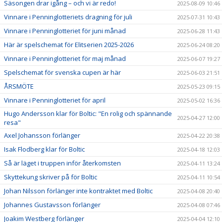
Säsongen drar igång – och vi är redo!
2025-08-09 10:46
Vinnare i Penninglotteriets dragning för juli
2025-07-31 10:43
Vinnare i Penninglotteriet för juni månad
2025-06-28 11:43
Här är spelschemat för Elitserien 2025-2026
2025-06-24 08:20
Vinnare i Penninglotteriet för maj månad
2025-06-07 19:27
Spelschemat för svenska cupen är här
2025-06-03 21:51
ÅRSMÖTE
2025-05-23 09:15
Vinnare i Penninglotteriet för april
2025-05-02 16:36
Hugo Andersson klar för Boltic: "En rolig och spännande
2025-04-27 12:00
resa"
Axel Johansson förlänger
2025-04-22 20:38
Isak Flodberg klar för Boltic
2025-04-18 12:03
Så är läget i truppen inför återkomsten
2025-04-11 13:24
Skyttekung skriver på för Boltic
2025-04-11 10:54
Johan Nilsson förlänger inte kontraktet med Boltic
2025-04-08 20:40
Johannes Gustavsson förlänger
2025-04-08 07:46
Joakim Westberg förlänger
2025-04-04 12:10