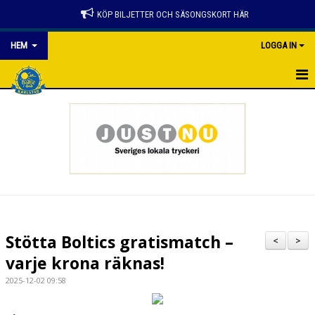
KÖP BILJETTER OCH SÄSONGSKORT HÄR
HEM
LOGGA IN
HEM
NYHETER
SPELSCHEMA
KONTAKTER
PARTNER
Stötta Boltics gratismatch –
<
>
GÅ PÅ MATCH
varje krona räknas!
2025-12-02 09:58
BILJETTER