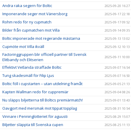
Andra raka segern för Boltic
2025-09-20 16:27
Imponerande seger mot Vänersborg
2025-09-17 22:18
Rohm redo för ny cupmatch
2025-09-17 09:52
Bilder från cupmatchen mot Villa
2025-09-14 09:35
Boltic imponerade mot regerande mästarna
2025-09-13 13:02
Cupmöte mot Villa ikväll
2025-09-12 10:13
Factoringgruppen blir officiell partner till Svensk
2025-09-11 10:00
Elitbandy och Elitserien
Effektivt Vetlanda straffade Boltic
2025-09-07 16:54
Tung skadesmäll för Filip Ljus
2025-09-07 16:50
Boltic föll i cupstarten – utan utdelning framåt
2025-09-05 21:13
Kapten Wallman redo för cuppremiär
2025-09-04 08:26
Nu släpps biljetterna till Boltics premiärmatch!
2025-09-01 13:43
Oavgjort med mersmak mot tippat topplag
2025-08-31 10:54
Vinnare i Penninglotteriet för aguusti
2025-08-29 15:07
Biljetter släppta till Svenska cupen
2025-08-25 11:13