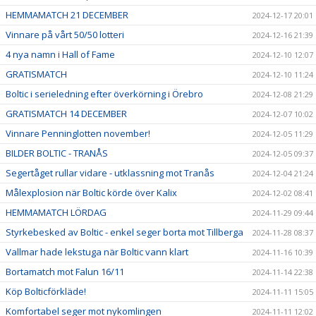
HEMMAMATCH 21 DECEMBER
2024-12-17 20:01
Vinnare på vårt 50/50 lotteri
2024-12-16 21:39
4 nya namn i Hall of Fame
2024-12-10 12:07
GRATISMATCH
2024-12-10 11:24
Boltic i serieledning efter överkörning i Örebro
2024-12-08 21:29
GRATISMATCH 14 DECEMBER
2024-12-07 10:02
Vinnare Penninglotten november!
2024-12-05 11:29
BILDER BOLTIC - TRANÅS
2024-12-05 09:37
Segertåget rullar vidare - utklassning mot Tranås
2024-12-04 21:24
Målexplosion när Boltic körde över Kalix
2024-12-02 08:41
HEMMAMATCH LÖRDAG
2024-11-29 09:44
Styrkebesked av Boltic - enkel seger borta mot Tillberga
2024-11-28 08:37
Vallmar hade lekstuga när Boltic vann klart
2024-11-16 10:39
Bortamatch mot Falun 16/11
2024-11-14 22:38
Köp Bolticförkläde!
2024-11-11 15:05
Komfortabel seger mot nykomlingen
2024-11-11 12:02