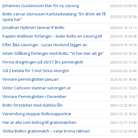
Johannes Gustavsson klar för ny säsong
2026-03-25 09:45
Boltic värvar storvuxen Karlstadstalang: “En dröm att få
2026-03-23 20:50
spela här”
Jonathan Hyttinen lämnar IF Boltic
2026-03-19 11:11
Kapten Wallman förlänger – leder Boltic en säsong till
2026-03-19 08:58
Efter åtta säsonger - Lucas Hovlund lägger av
2026-03-18 16:55
Adam Stålberg förlänger med Boltic: ”Vi har mer att ge”
2026-03-03 18:42
Första dragningen på 26/27 års penninglott
2026-02-03 11:53
Gå 2 betala för 1 mot Sirius imorgon
2026-02-02 10:40
Vinnare penninglotten Januari
2026-02-01 18:40
Victor Carlsson stannar säsongen ut
2026-01-12 13:05
Vinnare Penninglotten i December
2025-12-30 13:07
Boltic förstärker med dubbla lån
2025-12-23 09:31
Vänersborg stoppar Bolticsupportrar
2025-12-12 18:02
Här är alla som bidrog till gratismatchen
2025-12-11 15:40
Stötta Boltics gratismatch – varje krona räknas!
2025-12-02 09:58