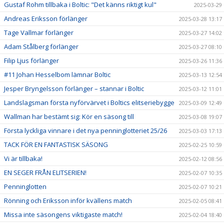
Gustaf Rohm tillbaka i Boltic: "Det känns riktigt kul"
2025-03-29
Andreas Eriksson förlänger
2025-03-28 13:17
Tage Vallmar förlänger
2025-03-27 14:02
Adam Stålberg förlänger
2025-03-27 08:10
Filip Ljus förlänger
2025-03-26 11:36
#11 Johan Hesselbom lämnar Boltic
2025-03-13 12:54
Jesper Bryngelsson förlänger – stannar i Boltic
2025-03-12 11:01
Landslagsman första nyförvärvet i Boltics elitseriebygge
2025-03-09 12:49
Wallman har bestämt sig: Kör en säsong till
2025-03-08 19:07
Första lyckliga vinnare i det nya penninglotteriet 25/26
2025-03-03 17:13
TACK FÖR EN FANTASTISK SÄSONG
2025-02-25 10:59
Vi är tillbaka!
2025-02-12 08:56
EN SEGER FRÅN ELITSERIEN!
2025-02-07 10:35
Penninglotten
2025-02-07 10:21
Rönning och Eriksson inför kvällens match
2025-02-05 08:41
Missa inte säsongens viktigaste match!
2025-02-04 18:40