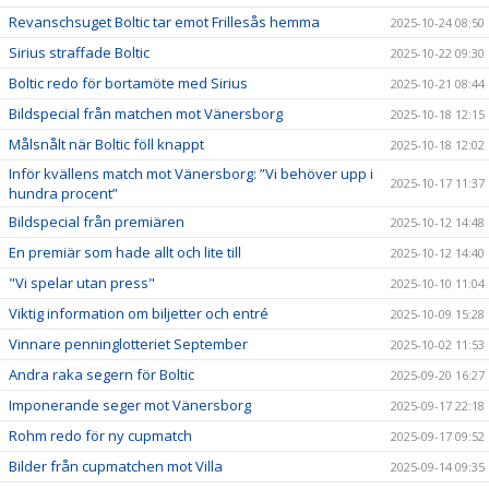
Revanschsuget Boltic tar emot Frillesås hemma
2025-10-24 08:50
Sirius straffade Boltic
2025-10-22 09:30
Boltic redo för bortamöte med Sirius
2025-10-21 08:44
Bildspecial från matchen mot Vänersborg
2025-10-18 12:15
Målsnålt när Boltic föll knappt
2025-10-18 12:02
Inför kvällens match mot Vänersborg: ”Vi behöver upp i
2025-10-17 11:37
hundra procent”
Bildspecial från premiären
2025-10-12 14:48
En premiär som hade allt och lite till
2025-10-12 14:40
"Vi spelar utan press"
2025-10-10 11:04
Viktig information om biljetter och entré
2025-10-09 15:28
Vinnare penninglotteriet September
2025-10-02 11:53
Andra raka segern för Boltic
2025-09-20 16:27
Imponerande seger mot Vänersborg
2025-09-17 22:18
Rohm redo för ny cupmatch
2025-09-17 09:52
Bilder från cupmatchen mot Villa
2025-09-14 09:35