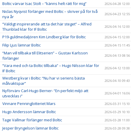
Boltic värvar Isac Stolt – “känns helt rätt för mig”
2026-04-28 12:00
Niclas Nyqvist förlänger med Boltic – skriver på för två
2026-04-23 12:55
nya år
“Väldigt inspirerande att ta det här steget” – Alfred
2026-04-16 12:00
Thunblad klar för IF Boltic
P19-guldmedaljören Kim Lindberg klar för Boltic
2026-04-15 12:00
Filip Ljus lämnar Boltic
2026-04-15 11:45
“Man vill tillbaka till Elitserien” – Gustav Karlsson
2026-04-13 08:56
förlänger
“Vara med och ta Boltic tillbaka” – Hugo Nilsson klar för
2026-04-12 13:00
IF Boltic
Westberg kvar i Boltic: “Nu har vi seriens bästa
2026-04-10 09:43
målvaktspar”
Nyförvärv Carl-Hugo Berner- “En perfekt miljö att
2026-04-01 16:06
utvecklas i”
Vinnare Penninglotteriet Mars
2026-03-31 15:10
Hugo Andersson lämnar Boltic
2026-03-29 10:10
Tage Vallmar förlänger med Boltic
2026-03-28 11:00
Jesper Bryngelson lämnar Boltic
2026-03-28 09:38