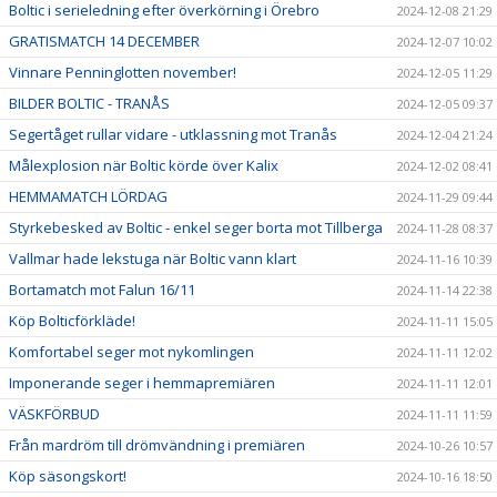
Boltic i serieledning efter överkörning i Örebro
2024-12-08 21:29
GRATISMATCH 14 DECEMBER
2024-12-07 10:02
Vinnare Penninglotten november!
2024-12-05 11:29
BILDER BOLTIC - TRANÅS
2024-12-05 09:37
Segertåget rullar vidare - utklassning mot Tranås
2024-12-04 21:24
Målexplosion när Boltic körde över Kalix
2024-12-02 08:41
HEMMAMATCH LÖRDAG
2024-11-29 09:44
Styrkebesked av Boltic - enkel seger borta mot Tillberga
2024-11-28 08:37
Vallmar hade lekstuga när Boltic vann klart
2024-11-16 10:39
Bortamatch mot Falun 16/11
2024-11-14 22:38
Köp Bolticförkläde!
2024-11-11 15:05
Komfortabel seger mot nykomlingen
2024-11-11 12:02
Imponerande seger i hemmapremiären
2024-11-11 12:01
VÄSKFÖRBUD
2024-11-11 11:59
Från mardröm till drömvändning i premiären
2024-10-26 10:57
Köp säsongskort!
2024-10-16 18:50