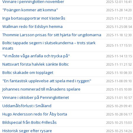
Vinnare i penninglotten november
2025-12-01 16:41
"Poängen kommer att komma"
2025-11-28 14:20
Inga bortasupportrar mot Västerås
2025-11-27 11:23
Wallman redo för Edsbyn hemma
2025-11-25 08:54
Thommie Larsson prisas för sitt hjärta för ungdomarna
2025-11-18 12:30
Boltic tappade segern i slutsekunderna – trots stark
2025-11-17 15:51
insats
"Vi måste våga anfalla och trycka på"
2025-11-14 13:15
Nattsvart första halvlek sänkte Boltic
2025-11-11 21:52
Boltic skakade om topplaget
2025-11-10 08:33
"En fantastisk upplevelse att spela med i ryggen"
2025-11-08 09:10
Johannes nominerad till månadens spelare
2025-11-05 10:00
Vinnare i oktober på Penninglotteriet
2025-11-01 10:57
Uddamålsförlust i Småland
2025-10-29 09:41
Hugo Andersson redo för Åby borta
2025-10-28 06:17
Bildspecial från Boltic-Frillesås
2025-10-25 15:03
Historisk seger efter rysare
2025-10-25 14:26