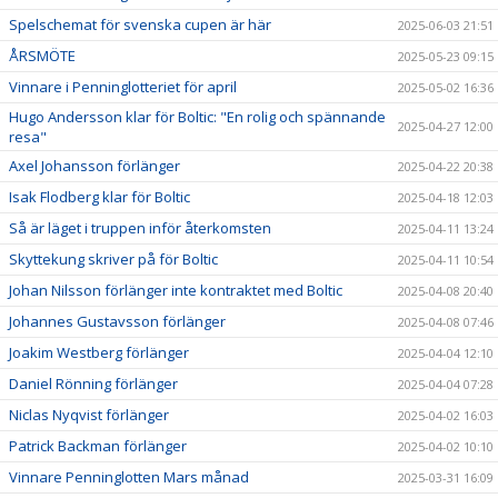
Spelschemat för svenska cupen är här
2025-06-03 21:51
ÅRSMÖTE
2025-05-23 09:15
Vinnare i Penninglotteriet för april
2025-05-02 16:36
Hugo Andersson klar för Boltic: "En rolig och spännande
2025-04-27 12:00
resa"
Axel Johansson förlänger
2025-04-22 20:38
Isak Flodberg klar för Boltic
2025-04-18 12:03
Så är läget i truppen inför återkomsten
2025-04-11 13:24
Skyttekung skriver på för Boltic
2025-04-11 10:54
Johan Nilsson förlänger inte kontraktet med Boltic
2025-04-08 20:40
Johannes Gustavsson förlänger
2025-04-08 07:46
Joakim Westberg förlänger
2025-04-04 12:10
Daniel Rönning förlänger
2025-04-04 07:28
Niclas Nyqvist förlänger
2025-04-02 16:03
Patrick Backman förlänger
2025-04-02 10:10
Vinnare Penninglotten Mars månad
2025-03-31 16:09