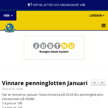
KÖP BILJETTER OCH SÄSONGSKORT HÄR
HEM
LOGGA IN
HEM
NYHETER
SPELSCHEMA
KONTAKTER
PARTNER
Vinnare penninglotten Januari
<
>
GÅ PÅ MATCH
2026-02-01 18:40
Här är vinnarna i januari. Sista vinnarna på 25/26 års penninglott plus
BILJETTER
extravinster på 3500kr.
1:a pris nr 190
2:a pris nr 126