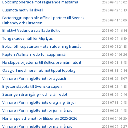
Boltic imponerade mot regerande mästarna
2025-09-13 13:02
Cupmöte mot Villa ikväll
2025-09-12 10:13
Factoringgruppen blir officiell partner till Svensk
2025-09-11 10:00
Elitbandy och Elitserien
Effektivt Vetlanda straffade Boltic
2025-09-07 16:54
Tung skadesmäll för Filip Ljus
2025-09-07 16:50
Boltic föll i cupstarten – utan utdelning framåt
2025-09-05 21:13
Kapten Wallman redo för cuppremiär
2025-09-04 08:26
Nu släpps biljetterna till Boltics premiärmatch!
2025-09-01 13:43
Oavgjort med mersmak mot tippat topplag
2025-08-31 10:54
Vinnare i Penninglotteriet för aguusti
2025-08-29 15:07
Biljetter släppta till Svenska cupen
2025-08-25 11:13
Säsongen drar igång – och vi är redo!
2025-08-09 10:46
Vinnare i Penninglotteriets dragning för juli
2025-07-31 10:43
Vinnare i Penninglotteriet för juni månad
2025-06-28 11:43
Här är spelschemat för Elitserien 2025-2026
2025-06-24 08:20
Vinnare i Penninglotteriet för maj månad
2025-06-07 19:27