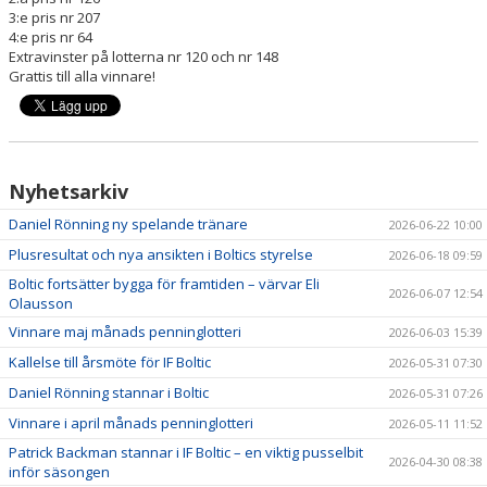
TRUPPEN
3:e pris nr 207
4:e pris nr 64
OM KLUBBEN
Extravinster på lotterna nr 120 och nr 148
Grattis till alla vinnare!
EXPRESSEN PLAY
Nyhetsarkiv
Daniel Rönning ny spelande tränare
2026-06-22 10:00
Plusresultat och nya ansikten i Boltics styrelse
2026-06-18 09:59
Boltic fortsätter bygga för framtiden – värvar Eli
2026-06-07 12:54
Olausson
Vinnare maj månads penninglotteri
2026-06-03 15:39
Kallelse till årsmöte för IF Boltic
2026-05-31 07:30
Daniel Rönning stannar i Boltic
2026-05-31 07:26
Vinnare i april månads penninglotteri
2026-05-11 11:52
Patrick Backman stannar i IF Boltic – en viktig pusselbit
2026-04-30 08:38
inför säsongen