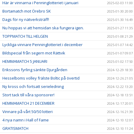
Här är vinnarna i Penninglotteriet i januari
2025-02-03 11:00
Bortamatch mot Örebro SK
2025-01-30 20:00
Dags för ny nätverksträff!
2025-01-30 16:49
Nu hoppas vi att hemsidan ska fungera igen.
2025-01-27 11:35
TOPPMATCH TILL HELGEN
2025-01-08 21:29
Lyckliga vinnare Penninglotteriet i december
2025-01-07 14:42
Bildspecial från segern mot Rättvik
2025-01-07 09:07
HEMMAMATCH 5 JANUARI
2025-01-02 17:50
Erikssons fyrling sänkte Djurgården
2024-12-29 18:30
Hesselboms volley frälste Boltic på övertid
2024-12-26 21:05
Ny kross och fortsatt serieledning
2024-12-22 13:20
Stort tack till våra sponsorer!
2024-12-18 13:51
HEMMAMATCH 21 DECEMBER
2024-12-17 20:01
Vinnare på vårt 50/50 lotteri
2024-12-16 21:39
4 nya namn i Hall of Fame
2024-12-10 12:07
GRATISMATCH
2024-12-10 11:24