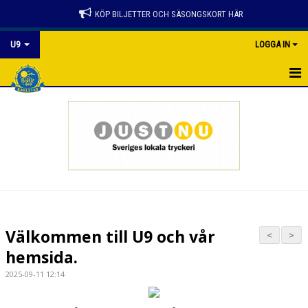
KÖP BILJETTER OCH SÄSONGSKORT HÄR
U9
LOGGA IN
HEM
KALENDER
NYHETER
MATCHER
TRUPPEN
Välkommen till U9 och vår
<
>
BILDGALLERI
hemsida.
2025-09-11 12:14
DOKUMENT
KONTAKT