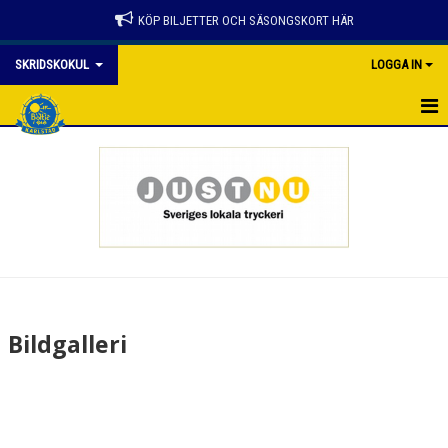
KÖP BILJETTER OCH SÄSONGSKORT HÄR
SKRIDSKOKUL
LOGGA IN
HEM
NYHETER
KALENDER
MATCHER
TRUPPEN
Bildgalleri
BILDGALLERI
DOKUMENT
KONTAKT